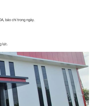
A, báo chí trong ngày.
g lực.