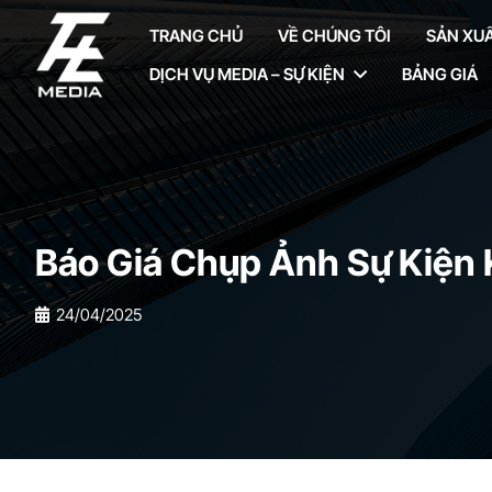
TRANG CHỦ
VỀ CHÚNG TÔI
SẢN XUẤ
DỊCH VỤ MEDIA – SỰ KIỆN
BẢNG GIÁ
Báo Giá Chụp Ảnh Sự Kiện 
24/04/2025