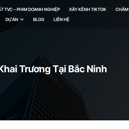
T TVC – PHIM DOANH NGHIỆP
XÂY KÊNH TIKTOK
CHĂM S
DỰ ÁN
BLOG
LIÊN HỆ
Khai Trương Tại Bắc Ninh