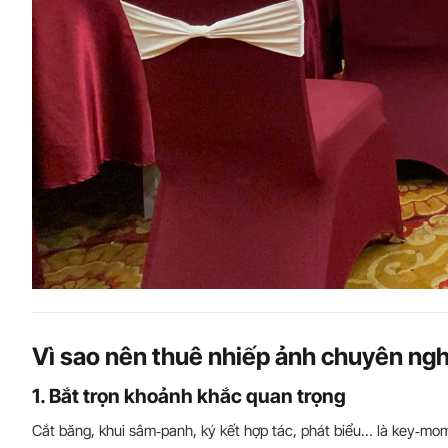
Vì sao nên thuê nhiếp ảnh chuyên ngh
1. Bắt trọn khoảnh khắc quan trọng
Cắt băng, khui sâm‑panh, ký kết hợp tác, phát biểu… là key‑mome