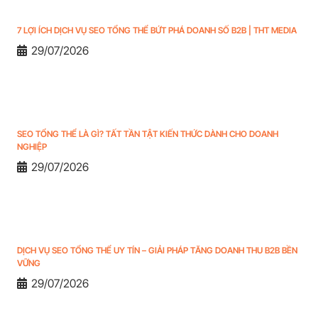
7 LỢI ÍCH DỊCH VỤ SEO TỔNG THỂ BỨT PHÁ DOANH SỐ B2B | THT MEDIA
29/07/2026
SEO TỔNG THỂ LÀ GÌ? TẤT TẦN TẬT KIẾN THỨC DÀNH CHO DOANH
NGHIỆP
29/07/2026
DỊCH VỤ SEO TỔNG THỂ UY TÍN – GIẢI PHÁP TĂNG DOANH THU B2B BỀN
VỮNG
29/07/2026