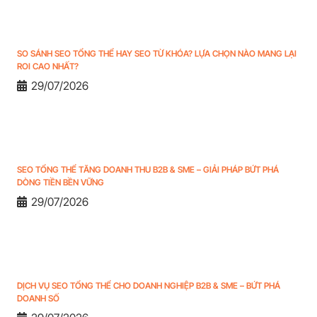
SO SÁNH SEO TỔNG THỂ HAY SEO TỪ KHÓA? LỰA CHỌN NÀO MANG LẠI
ROI CAO NHẤT?
29/07/2026
SEO TỔNG THỂ TĂNG DOANH THU B2B & SME – GIẢI PHÁP BỨT PHÁ
DÒNG TIỀN BỀN VỮNG
29/07/2026
DỊCH VỤ SEO TỔNG THỂ CHO DOANH NGHIỆP B2B & SME – BỨT PHÁ
DOANH SỐ