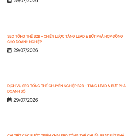
29/07/2026
SEO TỔNG THỂ B2B – CHIẾN LƯỢC TĂNG LEAD & BỨT PHÁ HỢP ĐỒNG
CHO DOANH NGHIỆP
29/07/2026
DỊCH VỤ SEO TỔNG THỂ CHUYÊN NGHIỆP B2B – TĂNG LEAD & BỨT PHÁ
DOANH SỐ
29/07/2026
CHI TIẾT CÁC BƯỚC TRIỂN KHAI SEO TỔNG THỂ CHUẨN EEAT BỨT PHÁ