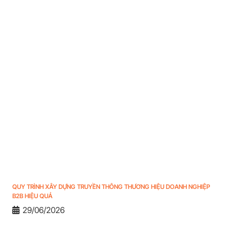
QUY TRÌNH XÂY DỰNG TRUYỀN THÔNG THƯƠNG HIỆU DOANH NGHIỆP
B2B HIỆU QUẢ
29/06/2026