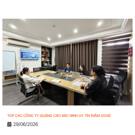
TOP CÁC CÔNG TY QUẢNG CÁO BẮC NINH UY TÍN [NĂM 2026]
29/06/2026