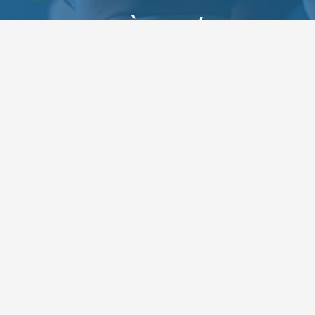
THÀNH TỰU
5
1000+
năm hình thành & phát triển
dự án phim
2000+
100%
khách hàng thân thiết
khách hàng hài lòng