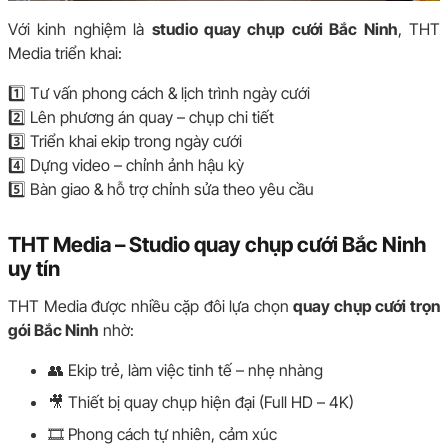
Với kinh nghiệm là
studio quay chụp cưới Bắc Ninh
, THT
Media triển khai:
1️⃣ Tư vấn phong cách & lịch trình ngày cưới
2️⃣ Lên phương án quay – chụp chi tiết
3️⃣ Triển khai ekip trong ngày cưới
4️⃣ Dựng video – chỉnh ảnh hậu kỳ
5️⃣ Bàn giao & hỗ trợ chỉnh sửa theo yêu cầu
THT Media – Studio quay chụp cưới Bắc Ninh
uy tín
THT Media được nhiều cặp đôi lựa chọn
quay chụp cưới trọn
gói Bắc Ninh
nhờ:
👥 Ekip trẻ, làm việc tinh tế – nhẹ nhàng
🎥 Thiết bị quay chụp hiện đại (Full HD – 4K)
🎞️ Phong cách tự nhiên, cảm xúc