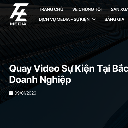
TRANG CHỦ
VỀ CHÚNG TÔI
SẢN XUẤ
DỊCH VỤ MEDIA – SỰ KIỆN
BẢNG GIÁ
Quay Video Sự Kiện Tại Bắ
Doanh Nghiệp
09/01/2026