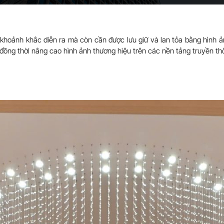
 ở khoảnh khắc diễn ra mà còn cần được lưu giữ và lan tỏa bằng hình
, đồng thời nâng cao hình ảnh thương hiệu trên các nền tảng truyền th