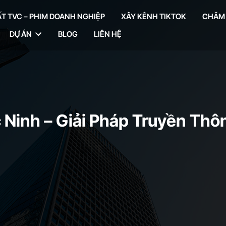
T TVC – PHIM DOANH NGHIỆP
XÂY KÊNH TIKTOK
CHĂM S
DỰ ÁN
BLOG
LIÊN HỆ
c Ninh – Giải Pháp Truyền Th